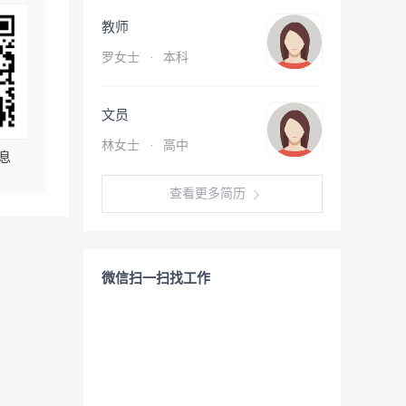
教师
罗女士
·
本科
文员
林女士
·
高中
息
查看更多简历
微信扫一扫找工作