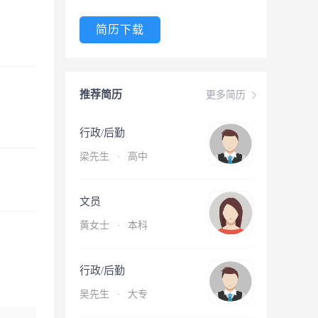
简历下载
推荐简历
更多简历
行政/后勤
梁先生
·
高中
文员
黄女士
·
本科
行政/后勤
吴先生
·
大专