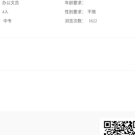
：
办公文员
年龄要求：
：
4人
性别要求：
不限
：
中专
浏览次数：
1622